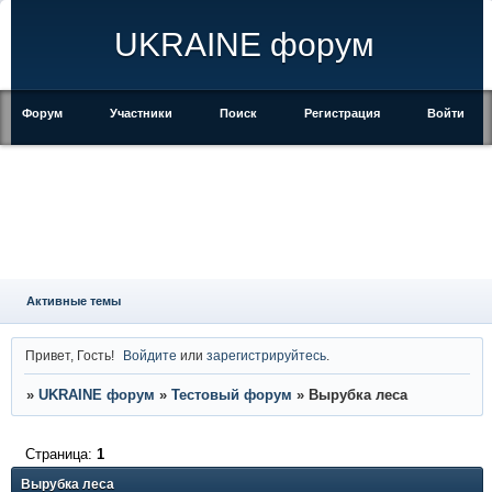
UKRAINE форум
Форум
Участники
Поиск
Регистрация
Войти
Активные темы
Привет, Гость!
Войдите
или
зарегистрируйтесь
.
»
UKRAINE форум
»
Тестовый форум
»
Вырубка леса
Страница:
1
Вырубка леса